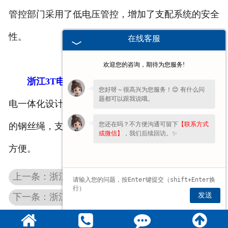
管控部门采用了低电压管控，增加了支配系统的安全
性。
在线客服
欢迎您的咨询，期待为您服务!
浙江3T电动葫芦
的布局及特点：该机使用了机
您好呀～很高兴为您服务！😊 有什么问
题都可以跟我说哦。
电一体化设计，更换不同的模具，即可限制不同尺寸
您还在吗？不方便沟通可留下
【联系方式
的钢丝绳，支配简便、平安；检查、装置、保养电机
或微信】
，我们后续回访。✨
方便。
上一条：浙江微型电动葫芦
发送
下一条：浙江2T电动葫芦