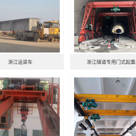
浙江运梁车
浙江隧道专用门式起重