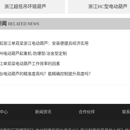
浙江超低吊环链葫芦
浙江HC型电动葫芦
新闻
RELATED NEWS
起浙江单双梁浙江电动葫芦：安装便捷且经济实用
州电动葫芦起重机-防爆型/冶金型定制
江单双梁电动葫芦工作效率的因素
台电动葫芦的精准度高吗？能精确控制提升高度吗？
中心
新闻资讯
合作伙伴
联