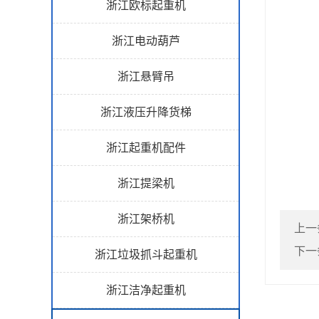
浙江欧标起重机
浙江电动葫芦
浙江悬臂吊
浙江液压升降货梯
浙江起重机配件
浙江提梁机
浙江架桥机
上一
下一
浙江垃圾抓斗起重机
浙江洁净起重机