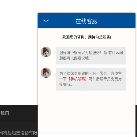
在线客服
欢迎您的咨询，期待为您服务!
您好呀～很高兴为您服务！😊 有什么问
题都可以跟我说哦。
为了给您更细致的一对一服务，方便留
一下
【手机号码】
吗？后续专员免费对
接细节。
系我们
网站地图
杭州杭起起重设备有限公司生产起重机,电动葫芦,架桥机,提梁机,