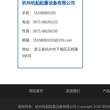
杭州杭起起重设备有限公司
手机： 15158083333
电话：0571-88150122
传真：0571-88150155
邮箱：15158083333@163.com
地址： 浙江省杭州市下城区石桥路
395号
网站首页
走进我们
产品
版权所有：杭州杭起起重设备有限公司 Copyright 20