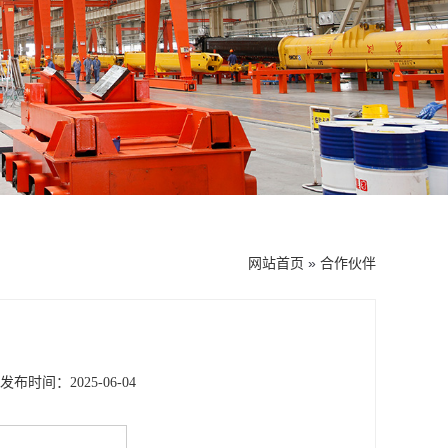
网站首页
»
合作伙伴
发布时间：2025-06-04