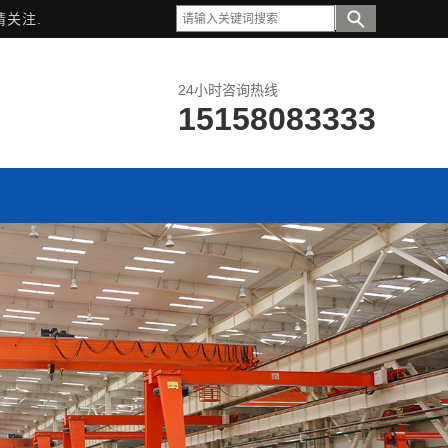
请关注.
24小时咨询热线
15158083333