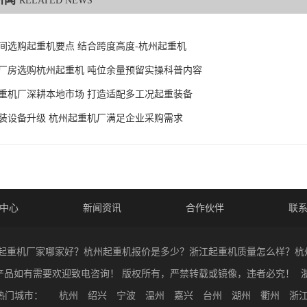
RELATED NEWS
间选购起重机要点 结合跨度高度-杭州起重机
厂房选购杭州起重机 吨位余量预留实操科普内容
重机厂深耕本地市场 打造适配多工况起重装备
装设备升级 杭州起重机厂满足企业采购需求
中心
新闻资讯
合作伙伴
联
26 杭州起重机厂家哪家好？杭州起重机报价是多少？浙江起重机质量怎么样？
产品如有需要欢迎致电咨询！ 版权所有，严禁转载或镜像，违者必究！
浙
热门城市：
杭州
绍兴
宁波
温州
嘉兴
台州
湖州
衢州
浙