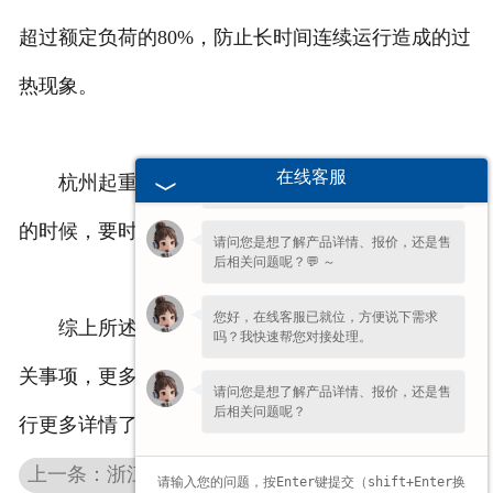
超过额定负荷的80%，防止长时间连续运行造成的过
热现象。
欢迎您的咨询，期待为您服务!
您好呀～很高兴为您服务！😊 有什么问
在线客服
杭州起重机的作用环境都比较的恶劣，所以使用
题都可以跟我说哦。
的时候，要时刻注意安全和保养。
请问您是想了解产品详情、报价，还是售
后相关问题呢？💬 ～
您好，在线客服已就位，方便说下需求
综上所述内容是杭州起重机厂家为大家分享的相
吗？我快速帮您对接处理。
关事项，更多杭州起重机讯息欢迎锁定我司网站来进
请问您是想了解产品详情、报价，还是售
后相关问题呢？
行更多详情了解，期待你的来电咨询！
上一条：浙江单梁起重机应该从哪些方面来考虑选择