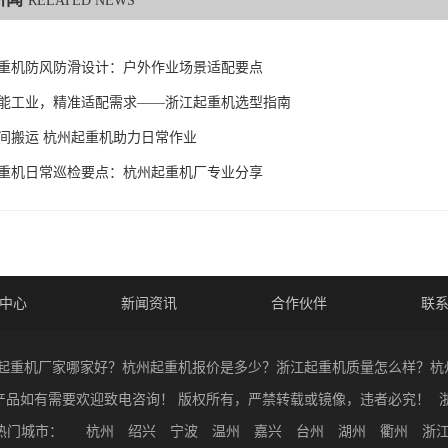
RELATED NEWS
重机防风防滑设计：户外作业场景适配要点
能工业，精准适配需求——浙江起重机选型指南
间搬运 杭州起重机助力日常作业
重机日常巡检要点：杭州起重机厂专业分享
中心
新闻资讯
合作伙伴
联
26 杭州起重机厂家哪家好？杭州起重机报价是多少？浙江起重机质量怎么样？
产品如有需要欢迎致电咨询！ 版权所有，严禁转载或镜像，违者必究！
浙
热门城市：
杭州
绍兴
宁波
温州
嘉兴
台州
湖州
衢州
浙